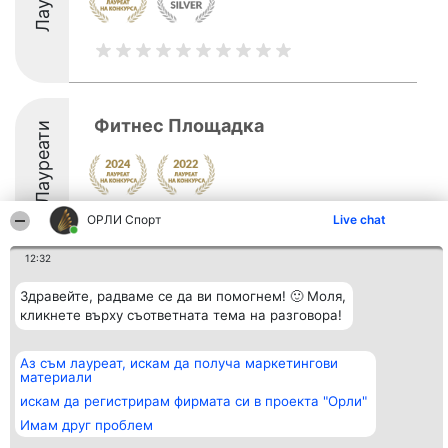
Фитнес Площадка
Лауреати
ОРЛИ Спорт
Live chat
12:32
Организатор на
Класация
Контакти
Здравейте, радваме се да ви помогнем! 🙂 Моля,
класиране
Победители
Контакти
кликнете върху съответната тема на разговора!
Beautiful Company S.R.L.
Списък на
BulevardulAleea Timișul De
всички
Sus Nr. 2, Bl. A30, Sc. A, Et.
победители
Аз съм лауреат, искам да получа маркетингови
4, Ap. 13
Правила
материали
București 53-238
Статут/Устав
CUI 36737675
искам да регистрирам фирмата си в проекта "Орли"
Политика за
поверителност
Имам друг проблем