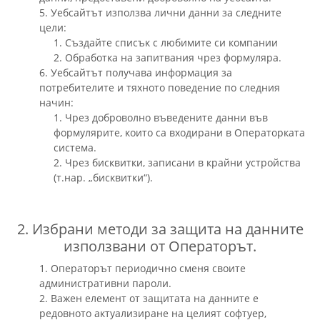
5. Уебсайтът използва лични данни за следните
цели:
1. Създайте списък с любимите си компании
2. Обработка на запитвания чрез формуляра.
6. Уебсайтът получава информация за
потребителите и тяхното поведение по следния
начин:
1. Чрез доброволно въведените данни във
формулярите, които са входирани в Операторката
система.
2. Чрез бисквитки, записани в крайни устройства
(т.нар. „бисквитки“).
2. Избрани методи за защита на данните
използвани от Операторът.
1. Операторът периодично сменя своите
административни пароли.
2. Важен елемент от защитата на данните е
редовното актуализиране на целият софтуер,