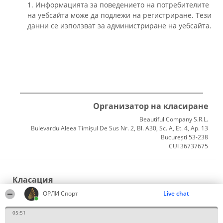
1. Информацията за поведението на потребителите
на уебсайта може да подлежи на регистриране. Тези
данни се използват за администриране на уебсайта.
Организатор на класиране
Beautiful Company S.R.L.
BulevardulAleea Timișul De Sus Nr. 2, Bl. A30, Sc. A, Et. 4, Ap. 13
București 53-238
CUI 36737675
Класация
Победители
ОРЛИ Спорт
Live chat
Списък на всички победители
Правила
05:51
Статут/Устав