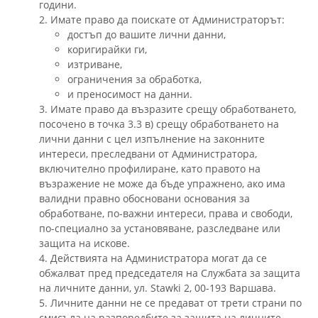
години.
2. Имате право да поискате от Администраторът:
достъп до вашите лични данни,
коригирайки ги,
изтриване,
ограничения за обработка,
и преносимост на данни.
3. Имате право да възразите срещу обработването,
посочено в точка 3.3 в) срещу обработването на
лични данни с цел изпълнение на законните
интереси, преследвани от Администратора,
включително профилиране, като правото на
възражение не може да бъде упражнено, ако има
валидни правно обосновани основания за
обработване, по-важни интереси, права и свободи,
по-специално за установяване, разследване или
защита на искове.
4. Действията на Администратора могат да се
обжалват пред председателя на Службата за защита
на личните данни, ул. Stawki 2, 00-193 Варшава.
5. Личните данни не се предават от трети страни по
смисъла на разпоредбите за защита на личните