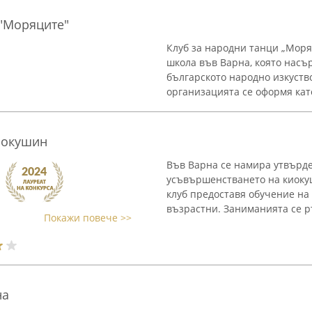
 "Моряците"
Клуб за народни танци „Моря
школа във Варна, която насъ
българското народно изкуство
организацията се оформя като
киокушин
Във Варна се намира утвърде
усъвършенстването на киокуш
клуб предоставя обучение на в
възрастни. Заниманията се ръ
Покажи повече >>
на