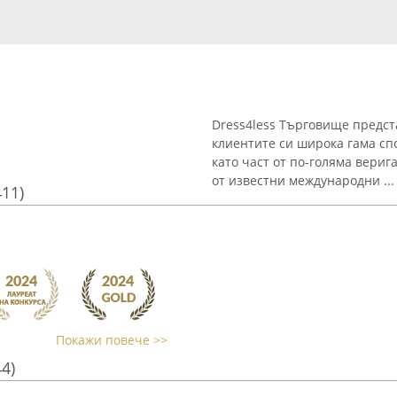
Dress4less Търговище предст
клиентите си широка гама сп
като част от по-голяма вериг
от известни международни ...
411)
Покажи повече >>
44)