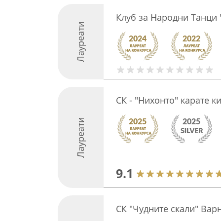
Клуб за Народни Танци
Лауреати
СК - "Нихонтo" карате 
Лауреати
9.1
СК "Чудните скали" Вар