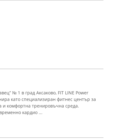
вец“ № 1 в град Аксаково, FIT LINE Power
нира като специализиран фитнес център за
а и комфортна тренировъчна среда.
временно кардио ...