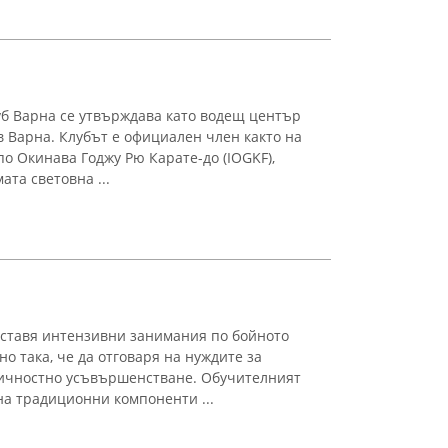
б Варна се утвърждава като водещ център
в Варна. Клубът е официален член както на
 Окинава Годжу Рю Карате-до (IOGKF),
ата световна ...
оставя интензивни занимания по бойното
но така, че да отговаря на нуждите за
ичностно усъвършенстване. Обучителният
а традиционни компоненти ...