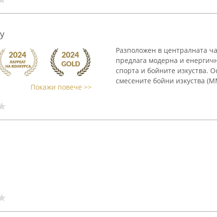
y
Разположен в централната час
предлага модерна и енергичн
спорта и бойните изкуства. О
смесените бойни изкуства (ММА
Покажи повече >>