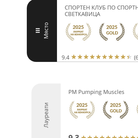
СПОРТЕН КЛУБ ПО СПОРТН
СВЕТКАВИЦА
Място
III
9.4
(
PM Pumping Muscles
Лауреати
9.3