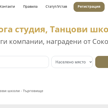
Контакти
Правила
Статут/Устав
Регистрация
ога студия, Танцови шк
уги компании, наградени от Соко
нцови школи - Търговище