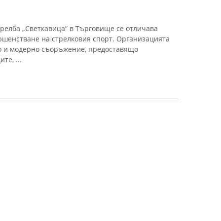
трелба „Светкавица“ в Търговище се отличава
ршенстване на стрелковия спорт. Организацията
но и модерно съоръжение, предоставящо
те, ...