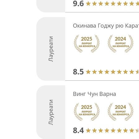
9.6
Окинава Годжу рю Кара
Лауреати
8.5
Винг Чун Варна
Лауреати
8.4