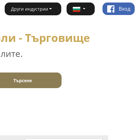
Вход
Други индустрии
оли - Търговище
лите.
Търсене