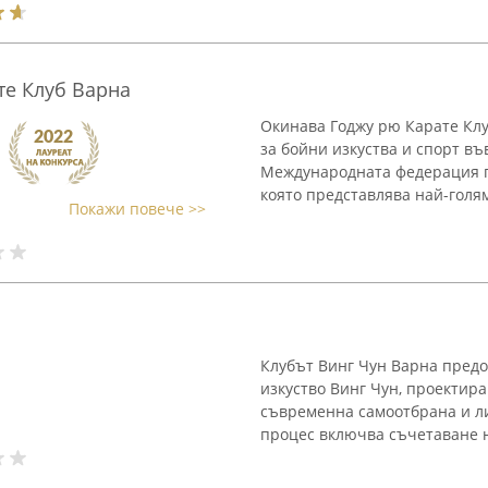
те Клуб Варна
Окинава Годжу рю Карате Клу
за бойни изкуства и спорт въ
Международната федерация по
която представлява най-голям
Покажи повече >>
Клубът Винг Чун Варна пред
изкуство Винг Чун, проектира
съвременна самоотбрана и л
процес включва съчетаване н