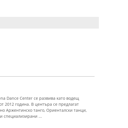
na Dance Center се развива като водещ
т 2012 година. В центъра се предлагат
но Аржентинско танго, Ориенталски танци,
о и специализирани ...