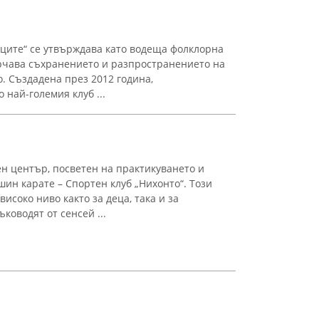
ците“ се утвърждава като водеща фолклорна
рчава съхранението и разпространението на
. Създадена през 2012 година,
 най-големия клуб ...
н център, посветен на практикуването и
ин карате – Спортен клуб „Нихонто“. Този
исоко ниво както за деца, така и за
ководят от сенсей ...