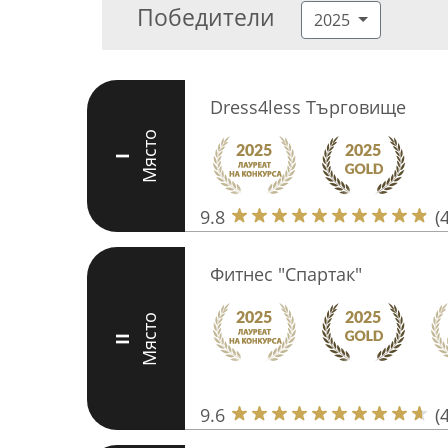
Победители
2025
Dress4less Търговище
Място
I
9.8
(
Фитнес "Спартак"
Място
II
9.6
(