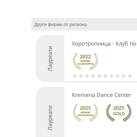
Други фирми от региона
Хоротропница - Клуб по
Лауреати
Kremena Dance Center
Лауреати