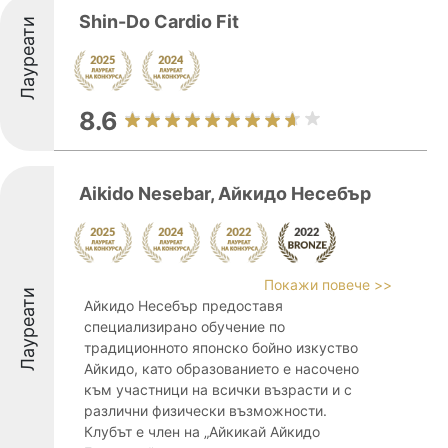
Shin-Do Cardio Fit
Лауреати
8.6
Aikido Nesebar, Айкидо Несебър
Покажи повече >>
Лауреати
Айкидо Несебър предоставя
специализирано обучение по
традиционното японско бойно изкуство
Айкидо, като образованието е насочено
към участници на всички възрасти и с
различни физически възможности.
Клубът е член на „Айкикай Айкидо