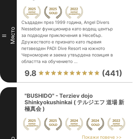
Създаден през 1999 година, Angel Divers
Nessebar функционира като водещ център
Място
за подводни приключения в Несебър.
II
Дружеството е признато като първия
петзвезден PADI Dive Resort на южното
Черноморие и заема утвърдена позиция в
областта на обучението ...
9.8
(441)
"BUSHIDO" - Terziev dojo
Shinkyokushinkai ( テルジエフ 道場 新
極真会 )
Покажи повече >>