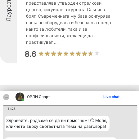
Лауреати
представлява утвърден стрелкови
център, ситуиран в курорта Слънчев
бряг. Съвременната му база осигурява
напълно оборудвана и безопасна среда
както за любители, така и за
професионалисти, желаещи да
практикуват ...
8.6
Други фирми от региона
ОРЛИ Спорт
Live chat
11:25
Организатор на
Класация
Контакти
Здравейте, радваме се да ви помогнем! 🙂 Моля,
класиране
Победители
Контакти
Beautiful Company S.R.L.
кликнете върху съответната тема на разговора!
Списък на
BulevardulAleea Timișul De
всички
Sus Nr. 2, Bl. A30, Sc. A, Et.
победители