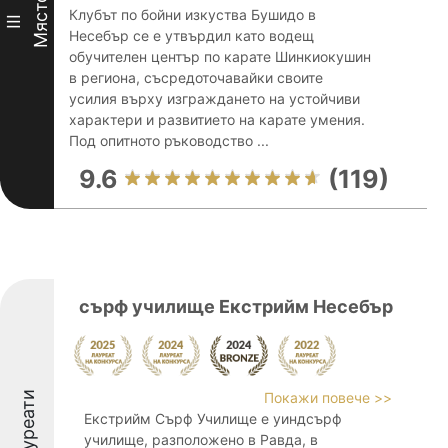
Място
Клубът по бойни изкуства Бушидо в
III
Несебър се е утвърдил като водещ
обучителен център по карате Шинкиокушин
в региона, съсредоточавайки своите
усилия върху изграждането на устойчиви
характери и развитието на карате умения.
Под опитното ръководство ...
9.6
(119)
сърф училище Екстрийм Несебър
Лауреати
Покажи повече >>
Екстрийм Сърф Училище е уиндсърф
училище, разположено в Равда, в