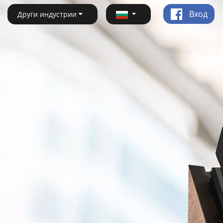
Вход
Други индустрии