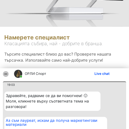
Намерете специалист
Класацията събира, най - добрите в бранша.
Търсите специалист близо до вас? Проверете нашата
търсачка. Използвайте само най-добрите услуги!
ОРЛИ Спорт
Live chat
Търсене
19:03
Здравейте, радваме се да ви помогнем! 🙂
Моля, кликнете върху съответната тема на
разговора!
Аз съм лауреат, искам да получа маркетингови
Организатор на
Класация
Контакти
материали
класиране
Победители
Контакти
Beautiful Company S.R.L.