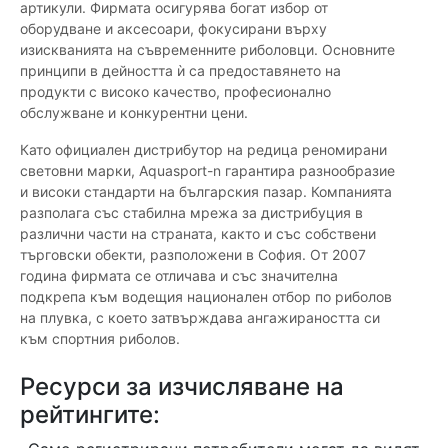
артикули. Фирмата осигурява богат избор от
оборудване и аксесоари, фокусирани върху
изискванията на съвременните риболовци. Основните
принципи в дейността ѝ са предоставянето на
продукти с високо качество, професионално
обслужване и конкурентни цени.
Като официален дистрибутор на редица реномирани
световни марки, Aquasport-n гарантира разнообразие
и високи стандарти на българския пазар. Компанията
разполага със стабилна мрежа за дистрибуция в
различни части на страната, както и със собствени
търговски обекти, разположени в София. От 2007
година фирмата се отличава и със значителна
подкрепа към водещия национален отбор по риболов
на плувка, с което затвърждава ангажираността си
към спортния риболов.
Ресурси за изчисляване на
рейтингите: