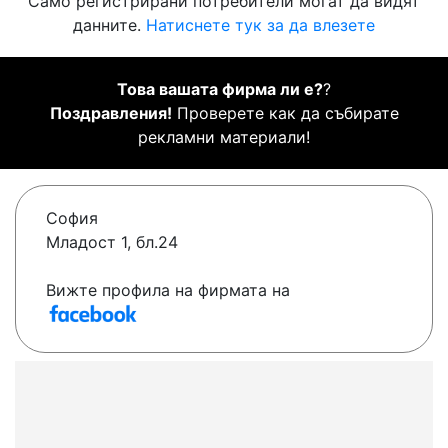
Само регистрирани потребители могат да видят
данните.
Натиснете тук за да влезете
Това вашата фирма ли е?
?
Поздравления!
Проверете как да събирате
рекламни материали!
София
Младост 1, бл.24
Вижте профила на фирмата на