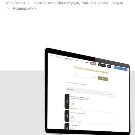
Орли Спорт
Фитнес зали, Йога студия, Танцови школи - София
Aquasport-n