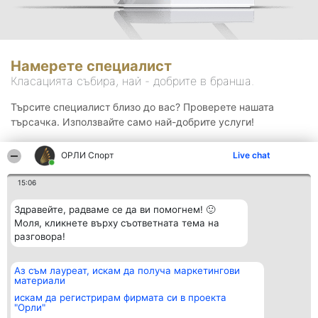
Намерете специалист
Класацията събира, най - добрите в бранша.
Търсите специалист близо до вас? Проверете нашата
търсачка. Използвайте само най-добрите услуги!
ОРЛИ Спорт
Live chat
Търсене
15:06
Здравейте, радваме се да ви помогнем! 🙂
Моля, кликнете върху съответната тема на
разговора!
Аз съм лауреат, искам да получа маркетингови
Организатор на
Класация
Контакти
материали
класиране
Победители
Контакти
Beautiful Company S.R.L.
Списък на
искам да регистрирам фирмата си в проекта
BulevardulAleea Timișul De
всички
"Орли"
Sus Nr. 2, Bl. A30, Sc. A, Et.
победители