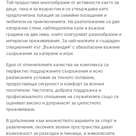
Той предоставя многообразие от активности както за
деца, така и за възрастни и се утвърждава като
предпочитана локация за семейни посещения и
любители на приключенията. На разположение са две
катерачни стени, наблюдателна кула и въжена
градина на две нива, които осигуряват разнообразни и
интересни преживявания. За най-малките е създаден
специалният кът „Въжеландия“ с обезопасени въжени
съоръжения за катерене и игри.
Едно от отличителните качества на комплекса са
перфектно поддържаните съоръжения и ясно
разписаните условия за тяхното ползване,
предоставящи сигурност и комфорт за всички
посетители. Чистотата, добрата поддръжка и
професионалното отношение на служителите също се
оценяват високо и допринасят за цялостното
преживяване.
В допълнение към множеството варианти за спорт и
развлечения, околните зелени пространства дават
възможност за разходки и пикници, а живописната