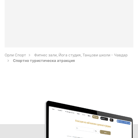
Орли Спорт
Фитнес зали, Йога студия, Танцови школи - Чавдар
Спортно туристическа атракция