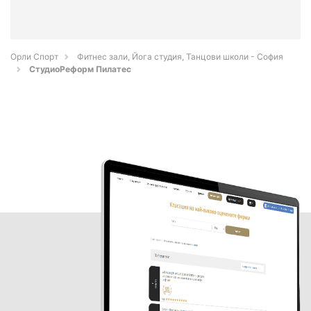
Орли Спорт
Фитнес зали, Йога студия, Танцови школи - София
СтудиоРеформ Пилатес