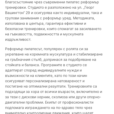
благосъстояние чрез съвременни пилатес реформър
тренировки. Студиото е разположено на ул. „Георг
Вашингтон“ 29 и осигурява както индивидуални, така и
групови занимания с реформър уред. Методиката,
използвана в центъра, гарантира ефективни и
безопасни тренировки, които спомагат за засилването
на гъвкавостта, подвижността и мускулната
издръжливост.
Реформър пилатесът, популярен с ролята си за
укрепване на коремната мускулатура и стабилизиране
на гръбначния стълб, допринася за подобряване на
стойката и баланса. Програмите в студиото се
адаптират според индивидуалните нужди и
възможности на клиентите, като по този начин
осигуряват персонализирана натовареност и
постигане на оптимални резултати. Тренировките са
подходящи за хора от всички възрасти, включително и
за тези с дискови хернии, сколиоза или други опорно-
двигателни проблеми. Екипът от професионалисти
подпомага изграждането на по-здраво тяло чрез
внимателно контролирани движения, които щадят