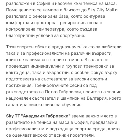
разположен в София и насочен към тениса на маса.
Помещението се намира в близост до Sky City Mall и
разполага с реновирана база, която осигурява
комфортна и просторна тренировъчна зона с
контролирана температура, което създава
благоприятни условия за спортуване.
Този спортен обект е предназначен както за любители,
така и за професионалисти на различни възрасти,
които се занимават с тенис на маса. В залата се
провеждат индивидуални и групови тренировки за
както деца, така и възрастни, с особен фокус върху
подготовката на състезатели за високи спортни
постижения. Тренировъчните сесии са под
ръководството на Петко Габровски, носител на звание
национален състезател и шампион на България, което
гарантира високо ниво на обучение.
Sky TT "Академия Габровски"
заема важно място в
развитието на тениса на маса в София, предлагайки
професионализъм и подходяща спортна среда, които
се оценяват високо от всички посетители.