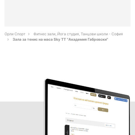
Орли Спорт
Фитнес зали, Йога студия, Танцови школи - София
Зала за тенис на маса Sky TT "Академия Габровски"