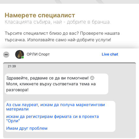
Намерете специалист
Класацията събира, най - добрите в бранша.
Търсите специалист близо до вас? Проверете нашата
търсачка. Използвайте само най-добрите услуги!
ОРЛИ Спорт
Live chat
Търсене
21:39
Здравейте, радваме се да ви помогнем! 🙂
Моля, кликнете върху съответната тема на
разговора!
Аз съм лауреат, искам да получа маркетингови
Организатор на
Класация
Контакти
материали
класиране
Победители
Контакти
Beautiful Company S.R.L.
Списък на
искам да регистрирам фирмата си в проекта
BulevardulAleea Timișul De
всички
"Орли"
Sus Nr. 2, Bl. A30, Sc. A, Et.
победители
Имам друг проблем
4, Ap. 13
Правила
București 53-238
Статут/Устав
CUI 36737675
Политика за