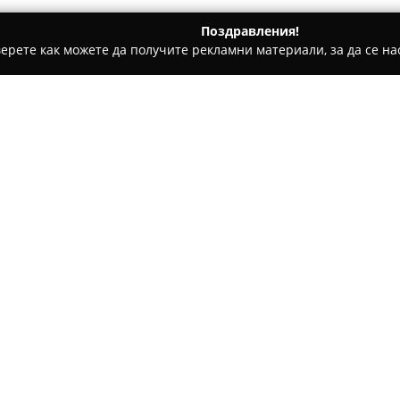
Поздравления!
ерете как можете да получите рекламни материали, за да се нас
ви школи - Пазарджик
Fit Factor Nutrition
Относно компанията:
Fit Factor Nutrition
е българс
качествени хранителни добав
компанията оказва подкрепа 
здраве и форма, предоставяй
дейността ѝ е насочен към н
балансирано хранене и опти
Асортиментът на Fit Factor N
суроватъчни протеини с висо
и L-глутамин), креатинови фо