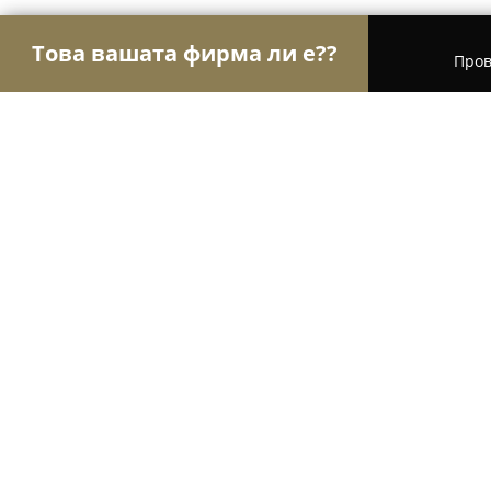
Това вашата фирма ли е??
Пров
Орли Спорт
Фитнес зали, Йога студия, Танцо
Fit Factor Nutrition
9.6
(85)
Пазарджик, Иван Вазов 7
Покажи телефонния номер