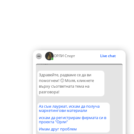
ОРЛИ Спорт
Live chat
11:27
Здравейте, радваме се да ви
помогнем! 🙂 Моля, кликнете
върху съответната тема на
разговора!
Аз съм лауреат, искам да получа
маркетингови материали
искам да регистрирам фирмата си в
проекта "Орли"
Имам друг проблем