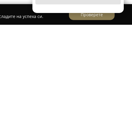
Проверете
ладите на успеха си.
ки бранд, специализиран в производството на
ки. От създаването си през 2007 година,
на множество хора, стремящи се към по-добро
ки доказани и ефикасни продукти. Фокусът на
асърчаване на активен начин на живот,
мално възстановяване.
utrition включва разнообразие от продукти като
ка биологична стойност, аминокиселини (BCAA
рмули, гейнъри за натрупване на мускулна