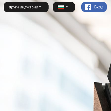
Вход
Други индустрии