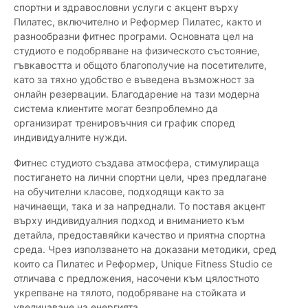
спортни и здравословни услуги с акцент върху
Пилатес, включително и Реформер Пилатес, както и
разнообразни фитнес програми. Основната цел на
студиото е подобряване на физическото състояние,
гъвкавостта и общото благополучие на посетителите,
като за тяхно удобство е въведена възможност за
онлайн резервации. Благодарение на тази модерна
система клиентите могат безпроблемно да
организират тренировъчния си график според
индивидуалните нужди.
Фитнес студиото създава атмосфера, стимулираща
постигането на лични спортни цели, чрез предлагане
на обучителни класове, подходящи както за
начинаещи, така и за напреднали. To поставя акцент
върху индивидуалния подход и вниманието към
детайла, предоставяйки качество и приятна спортна
среда. Чрез използването на доказани методики, сред
които са Пилатес и Реформер, Unique Fitness Studio се
отличава с предложения, насочени към цялостното
укрепване на тялото, подобряване на стойката и
увеличаване на енергията.