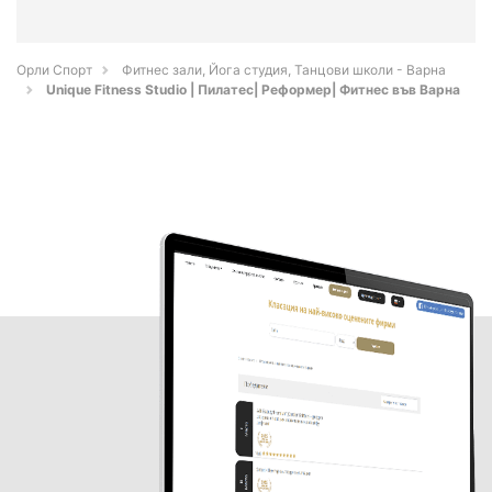
Орли Спорт
Фитнес зали, Йога студия, Танцови школи - Варна
Unique Fitness Studio | Пилатес| Реформер| Фитнес във Варна