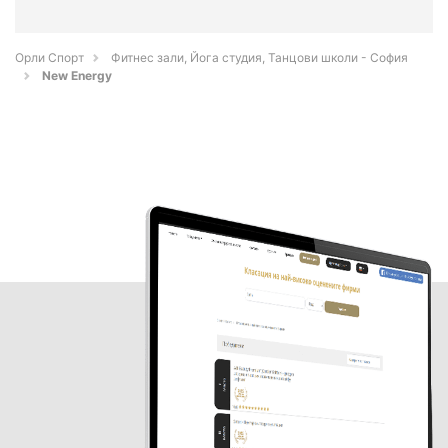
Орли Спорт
Фитнес зали, Йога студия, Танцови школи - София
New Energy