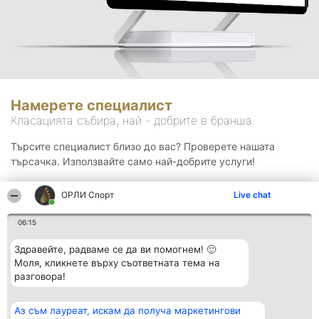
Намерете специалист
Класацията събира, най - добрите в бранша.
Търсите специалист близо до вас? Проверете нашата
търсачка. Използвайте само най-добрите услуги!
ОРЛИ Спорт
Live chat
Търсене
06:15
Здравейте, радваме се да ви помогнем! 🙂
Моля, кликнете върху съответната тема на
разговора!
Аз съм лауреат, искам да получа маркетингови
Организатор на
Класация
Контакти