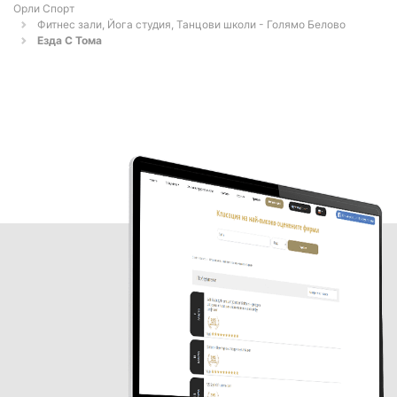
Орли Спорт
Фитнес зали, Йога студия, Танцови школи - Голямо Белово
Езда С Тома