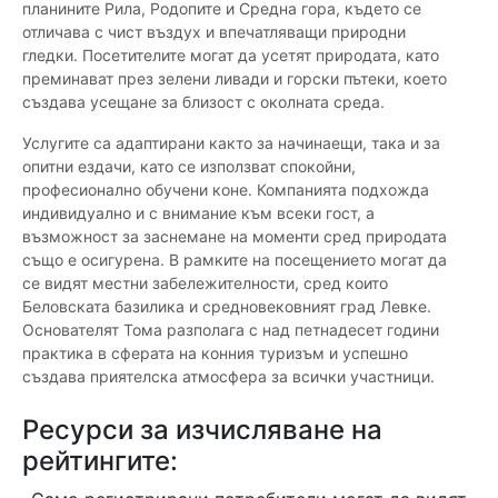
планините Рила, Родопите и Средна гора, където се
отличава с чист въздух и впечатляващи природни
гледки. Посетителите могат да усетят природата, като
преминават през зелени ливади и горски пътеки, което
създава усещане за близост с околната среда.
Услугите са адаптирани както за начинаещи, така и за
опитни ездачи, като се използват спокойни,
професионално обучени коне. Компанията подхожда
индивидуално и с внимание към всеки гост, а
възможност за заснемане на моменти сред природата
също е осигурена. В рамките на посещението могат да
се видят местни забележителности, сред които
Беловската базилика и средновековният град Левке.
Основателят Тома разполага с над петнадесет години
практика в сферата на конния туризъм и успешно
създава приятелска атмосфера за всички участници.
Ресурси за изчисляване на
рейтингите: