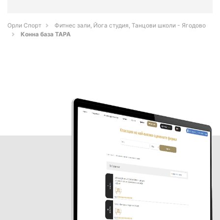
Орли Спорт
Фитнес зали, Йога студия, Танцови школи - Ягодово
Конна база ТАРА