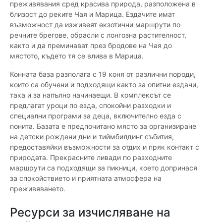
преживявания сред красива природа, разположена в
близост до реките Чая и Марица. Ездачите имат
възможност да изживеят екзотични маршрути по
речните брегове, обрасли с лонгозна растителност,
както и да преминават през бродове на Чая до
мястото, където тя се влива в Марица.
Конната база разполага с 19 коня от различни породи,
които са обучени и подходящи както за опитни ездачи,
така и за напълно начинаещи. В комплексът се
предлагат уроци по езда, спокойни разходки и
специални програми за деца, включително езда с
понита. Базата е предпочитано място за организиране
на детски рождени дни и тиймбилдинг събития,
предоставяйки възможности за отдих и пряк контакт с
природата. Прекрасните ливади по разходните
маршрути са подходящи за пикници, което допринася
за спокойствието и приятната атмосфера на
преживяването.
Ресурси за изчисляване на