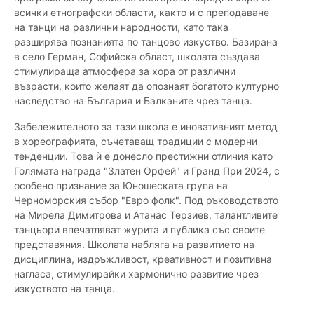
всички етнографски области, както и с преподаване
на танци на различни народности, като така
разширява познанията по танцово изкуство. Базирана
в село Герман, Софийска област, школата създава
стимулираща атмосфера за хора от различни
възрасти, които желаят да опознаят богатото културно
наследство на България и Балканите чрез танца.
Забележителното за тази школа е иновативният метод
в хореографията, съчетаващ традиции с модерни
тенденции. Това ѝ е донесло престижни отличия като
Голямата награда "Златен Орфей" и Гранд При 2024, с
особено признание за Юношеската група на
Черноморския събор "Евро фолк". Под ръководството
на Мирела Димитрова и Атанас Терзиев, талантливите
танцьори впечатляват журита и публика със своите
представяния. Школата набляга на развитието на
дисциплина, издръжливост, креативност и позитивна
нагласа, стимулирайки хармонично развитие чрез
изкуството на танца.