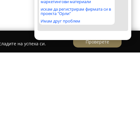
маркетингови материали
искам да регистрирам фирмата си в
проекта "Орли"
Имам друг проблем
Проверете
ладите на успеха си.
лии"
танци „Аратлии“, базиран в Бургас, се
пространяването на богатата традиция на
 от Теодора и Божидар Пеневи, клубът
ични възрастови групи да изпитат
и да се докоснат до уникалния свят на