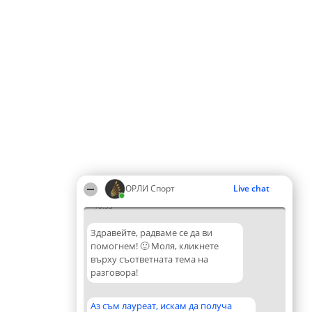
ОРЛИ Спорт
Live chat
10:35
Здравейте, радваме се да ви
помогнем! 🙂 Моля, кликнете
върху съответната тема на
разговора!
Аз съм лауреат, искам да получа