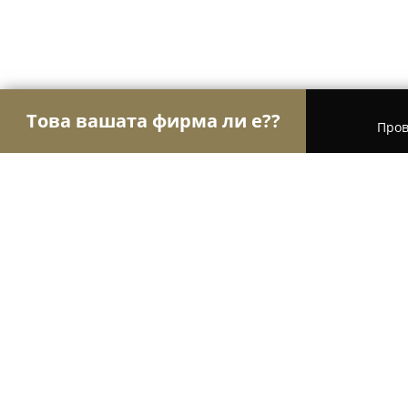
Това вашата фирма ли е??
Пров
Орли Спорт
Фитнес зали, Йога студия, Танцов
Клуб по български народни танц