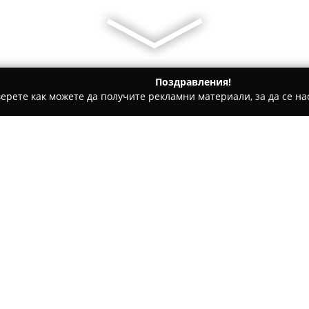
Поздравления!
ерете как можете да получите рекламни материали, за да се нас
и школи - Бургас
Клуб по български народни танци "Арат
и "Аратлии"
Относно компанията:
Клубът по български народни 
ангажира с опазването и раз
българския фолклор. Основан
насърчава участници от разл
Покажи повече >>
удоволствието от движението 