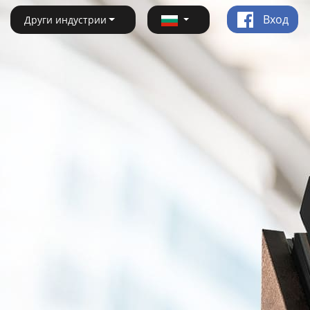
Вход
Други индустрии