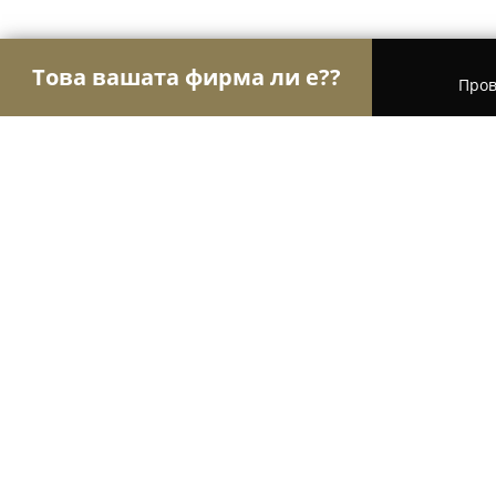
Това вашата фирма ли е??
Пров
Орли Спорт
Фитнес зали, Йога студия, Танцо
D'Orfeya
8.5
(5)
София, ж.к. Младост 2, София
Покажи телефонния номер