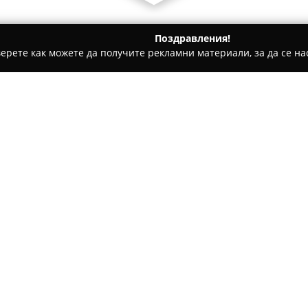
Поздравления!
ерете как можете да получите рекламни материали, за да се нас
ви школи - София
D'Orfeya
Относно компанията:
Дорфея
представлява център,
разположен в квартал Младост
предоставя специално подбра
терапевтична йога и хормона
медитативни техники за осъз
убежище сред градската дина
съвременни здравни подходи
Основната цел на центъра е 