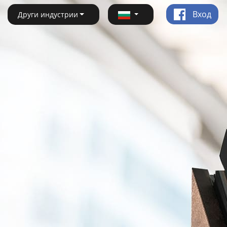
Вход
Други индустрии