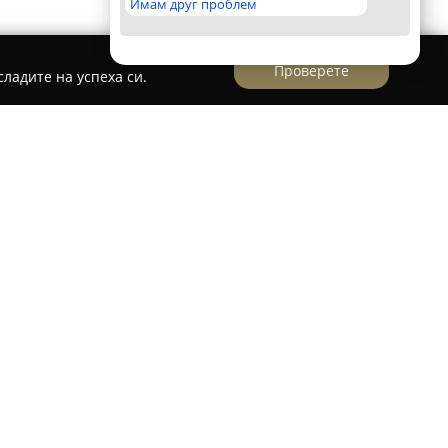
Имам друг проблем
Проверете
ладите на успеха си.
 посветен на женското здраве и хармония,
 2 на София. В рамките на това студио се
на комбинация от Йогалатес, Тибетска
лна йога, които се допълват от различни
натост. Студиото функционира като спокойно
мика, където старинни практики и
 се преплитат.
меко и щадящо укрепване на тялото,