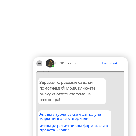
ОРЛИ Спорт
Live chat
11:31
Здравейте, радваме се да ви
помогнем! 🙂 Моля, кликнете
върху съответната тема на
разговора!
Аз съм лауреат, искам да получа
маркетингови материали
искам да регистрирам фирмата си в
проекта "Орли"