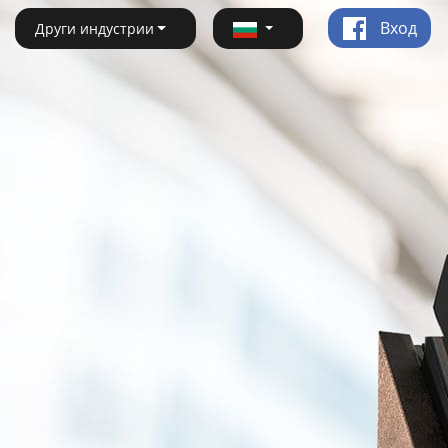
Вход
Други индустрии