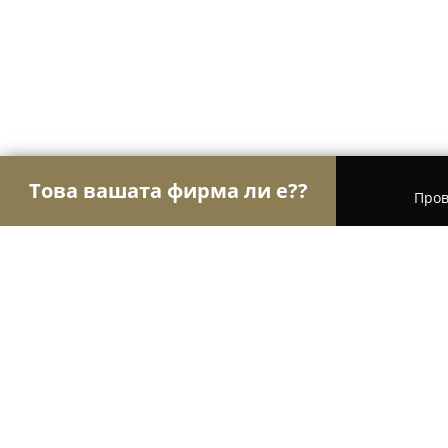
Това вашата фирма ли е??
Пров
Орли Спорт
Фитнес зали, Йога студия, Танцо
Trifonov Dance Academy - Плевен