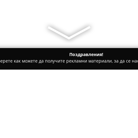
Поздравления!
ерете как можете да получите рекламни материали, за да се нас
ви школи - Плевен
Trifonov Dance Academy - Плевен
Относно компанията:
Trifonov Dance Academy
, ра
от танцови стилове, предназ
на опит. Академията се отли