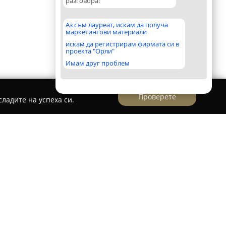
разговора!
Аз съм лауреат, искам да получа
маркетингови материали
искам да регистрирам фирмата си в
проекта "Орли"
Имам друг проблем
Проверете
ладите на успеха си.
зположена в град Плевен, предлага широка гама
начени за различни възрастови групи и нива
чава с уроци по латиноамерикански танци като