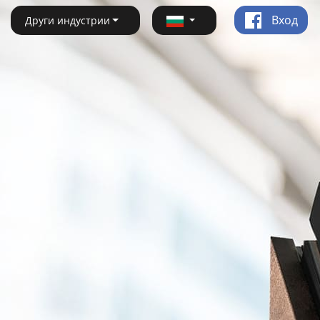
Вход
Други индустрии