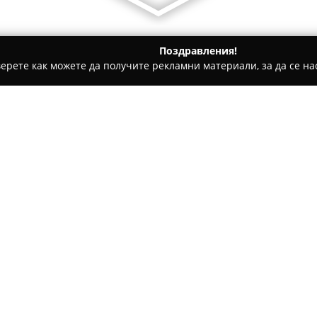
Поздравления!
ерете как можете да получите рекламни материали, за да се нас
ви школи - Силистра
Конна База "Изабела"
Относно компанията:
Конна База Изабела
представ
разположен в село Сребърна, 
конна база предоставя отлич
почитателите на конния спор
Покажи повече >>
мигове с коне.
Базата е проектирана да при
сблъскват с ездата, така и о