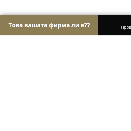
Това вашата фирма ли е??
Пров
Орли Спорт
Фитнес зали, Йога студия, Танцо
Конна База "Изабела"
8
(9)
Сребърна, 52 Dunav Street