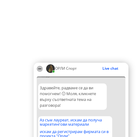
ОРЛИ Спорт
Live chat
17:03
Здравейте, радваме се да ви
помогнем! 🙂 Моля, кликнете
върху съответната тема на
разговора!
Аз съм лауреат, искам да получа
маркетингови материали
искам да регистрирам фирмата си в
проекта "Орли"