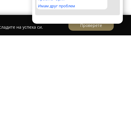
Имам друг проблем
Проверете
ладите на успеха си.
лява добре утвърден спортен клуб,
край град Силистра, на улица Дунав 52. Тази
ни възможности, предназначени за
т, които желаят да преживеят вълнуващи
ема както начинаещи, които за първи път се
питни любители на конете. Всеки посетител