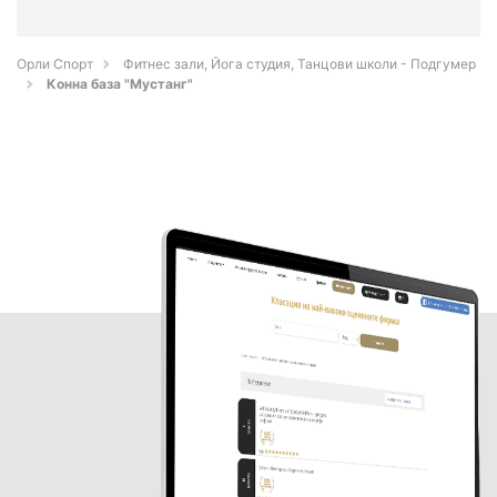
Орли Спорт
Фитнес зали, Йога студия, Танцови школи - Подгумер
Конна база "Мустанг"