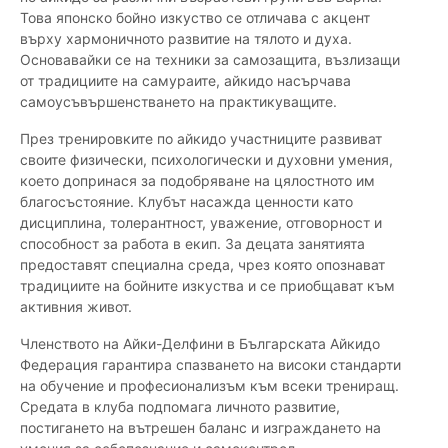
Това японско бойно изкуство се отличава с акцент
върху хармоничното развитие на тялото и духа.
Основавайки се на техники за самозащита, възлизащи
от традициите на самураите, айкидо насърчава
самоусъвършенстването на практикуващите.
През тренировките по айкидо участниците развиват
своите физически, психологически и духовни умения,
което допринася за подобряване на цялостното им
благосъстояние. Клубът насажда ценности като
дисциплина, толерантност, уважение, отговорност и
способност за работа в екип. За децата занятията
предоставят специална среда, чрез която опознават
традициите на бойните изкуства и се приобщават към
активния живот.
Членството на Айки-Делфини в Българската Айкидо
Федерация гарантира спазването на високи стандарти
на обучение и професионализъм към всеки трениращ.
Средата в клуба подпомага личното развитие,
постигането на вътрешен баланс и изграждането на