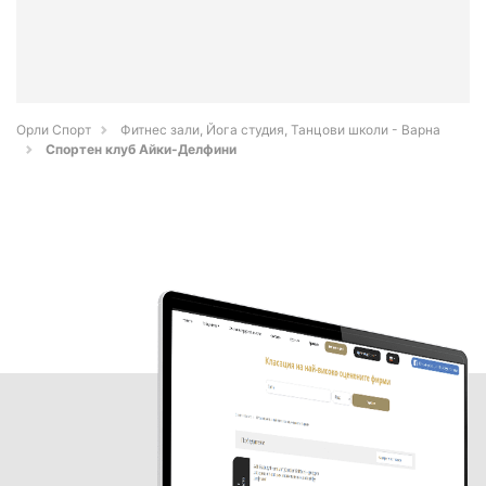
Орли Спорт
Фитнес зали, Йога студия, Танцови школи - Варна
Спортен клуб Айки-Делфини