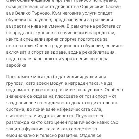
осъществяващ своята дейност на Общинския басейн
във Велико Търново. Към неговите услуги спадат
обучения по плуване, предназначени за различни
възрасти и нива на умения. В рамките на работата си
се предлагат курсове за начинаещи и напреднали,
както и специализирана спортна подготовка за
състезатели. Освен традиционното обучение, сесиите
включват и спорт за здраве, водна рехабилитация,
водно спасяване, както и упражнения по водна
аеробика.
Програмите могат да бъдат индивидуални или
групови, като всеки модул е изграден така, че да
подпомага цялостното развитие на плувците. Особено
значение се отдава на плюсовете от този спорт – от
заздравяване на сърдечно-съдовата и дихателната
система, до покачване на физическата сила,
гъвкавостта и издръжливостта. Плуването се
разглежда както като ценен практически навик със
защитна функция, така и като средство за
емоционално и телесно развитие. Отделя се