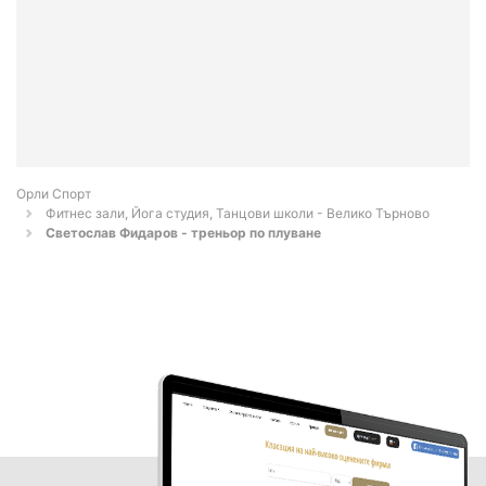
Орли Спорт
Фитнес зали, Йога студия, Танцови школи - Велико Търново
Светослав Фидаров - треньор по плуване