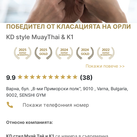
ПОБЕДИТЕЛ ОТ КЛАСАЦИЯТА НА ОРЛИ
KD style MuayThai & K1
Покажи повече >>
9.9
(38)
Варна, бул. „8-ми Приморски полк“, 9010 , Varna, Bulgaria,
9002, SENSHI GYM
Покажи телефонния номер
Относно компанията:
KD стил Муай Тай и К1
се намира в съвременна