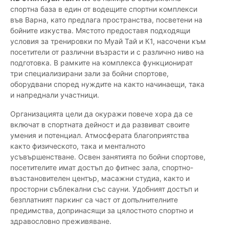
спортна база в един от водещите спортни комплекси
във Варна, като предлага пространства, посветени на
бойните изкуства. Мястото предоставя подходящи
условия за тренировки по Муай Тай и К1, насочени към
посетители от различни възрасти и с различно ниво на
подготовка. В рамките на комплекса функционират
три специализирани зали за бойни спортове,
оборудвани според нуждите на както начинаещи, така
и напреднали участници.
Организацията цели да окуражи повече хора да се
включат в спортната дейност и да развиват своите
умения и потенциал. Атмосферата благоприятства
както физическото, така и менталното
усъвършенстване. Освен занятията по бойни спортове,
посетителите имат достъп до фитнес зала, спортно-
възстановителен център, масажни студиа, както и
просторни съблекални със сауни. Удобният достъп и
безплатният паркинг са част от допълнителните
предимства, допринасящи за цялостното спортно и
здравословно преживяване.