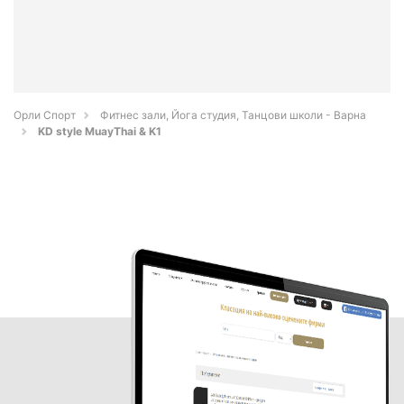
Орли Спорт
Фитнес зали, Йога студия, Танцови школи - Варна
KD style MuayThai & K1