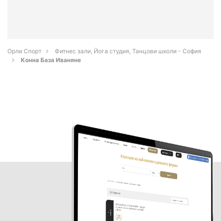
Орли Спорт
Фитнес зали, Йога студия, Танцови школи - София
Конна База Иваняне