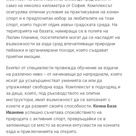
само на няколко километра от София. Комплексът
осигурява отлични условия за практикуване на конен
спорт и е предпочитан избор за любителите на този
спорт, които търсят отдих извън градската среда. На
територията на базата, намираща се в полите на
Люлин планина, посетителите могат да се насладят на
възможности за езда сред впечатляващи природни
пейзажи и организирани походи, които създават
приятни емоции.
Екипът от специалисти провежда обучение за ездачи
на различно ниво – от начинаещи до напреднали, които
искат да усъвършенстват уменията си или да
упражняват свободна езда. Комплексът е подходящ и
за деца, които, под ръководството на опитни
инструктори, имат възможност да се запознаят с
конете и да развият своите способности.
Конна База
Иваняне
успешно съчетава спокойствието на
природата с активния спорт, превръщайки се в
запомнящо се място за всички ентусиасти на конната
езда и приключенията на открито.