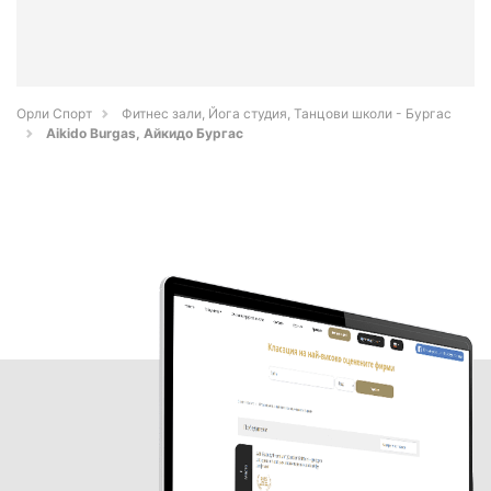
Орли Спорт
Фитнес зали, Йога студия, Танцови школи - Бургас
Aikido Burgas, Айкидо Бургас