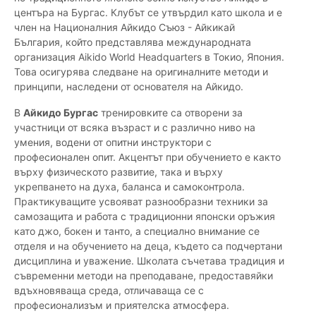
центъра на Бургас. Клубът се утвърдил като школа и е
член на Националния Айкидо Съюз - Айкикай
България, който представлява международната
организация Aikido World Headquarters в Токио, Япония.
Това осигурява следване на оригиналните методи и
принципи, наследени от основателя на Айкидо.
В
Айкидо Бургас
тренировките са отворени за
участници от всяка възраст и с различно ниво на
умения, водени от опитни инструктори с
професионален опит. Акцентът при обучението е както
върху физическото развитие, така и върху
укрепването на духа, баланса и самоконтрола.
Практикуващите усвояват разнообразни техники за
самозащита и работа с традиционни японски оръжия
като джо, бокен и танто, а специално внимание се
отделя и на обучението на деца, където са подчертани
дисциплина и уважение. Школата съчетава традиция и
съвременни методи на преподаване, предоставяйки
вдъхновяваща среда, отличаваща се с
професионализъм и приятелска атмосфера.