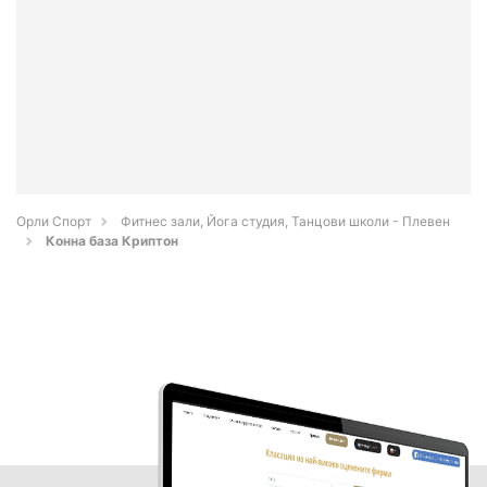
Орли Спорт
Фитнес зали, Йога студия, Танцови школи - Плевен
Конна база Криптон