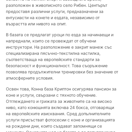
разположен в живописното село Рибен. Центърът
предоставя различни услуги, предназначени за
ентусиасти на конете и ездата, независимо от
възрастта или нивото на опит.
В базата се предлагат уроци по езда за начинаещи и
напреднали, които се провеждат от обучени
инструктори. На разположение е закрит манеж със
специализирана пясъчно-текстилна настилка,
съответстваща на европейските стандарти за
безопасност и функционалност. Това съоръжение
позволява продължителни тренировки без значение от
атмосферните условия.
Освен това, Конна база Криптон осигурява пансион за
коне и услуги, свързани с тяхното обучение.
Отглеждането и грижата за животните са на високо
ниво, като конюшнята включва 24 бокса, отговарящи
на европейските изисквания. Сред допълнителните
услуги присъстват фотосесии с коне и организацията
на рождени дни, които създават запомнящи се