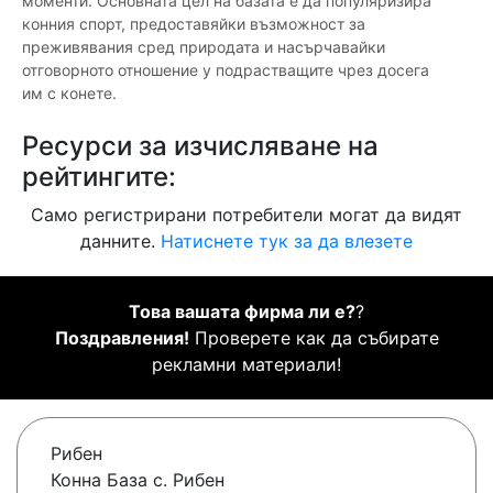
моменти. Основната цел на базата е да популяризира
конния спорт, предоставяйки възможност за
преживявания сред природата и насърчавайки
отговорното отношение у подрастващите чрез досега
им с конете.
Ресурси за изчисляване на
рейтингите:
Само регистрирани потребители могат да видят
данните.
Натиснете тук за да влезете
Това вашата фирма ли е?
?
Поздравления!
Проверете как да събирате
рекламни материали!
Рибен
Конна База с. Рибен