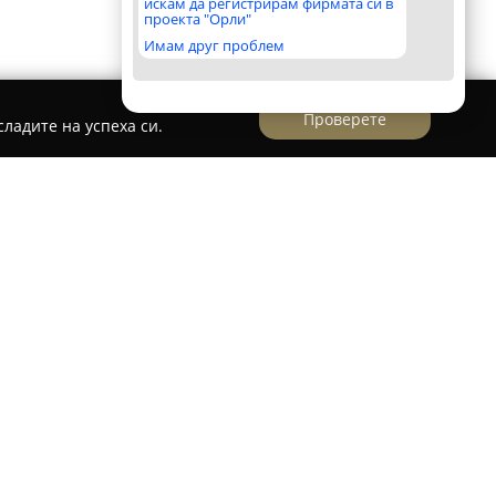
искам да регистрирам фирмата си в
проекта "Орли"
Имам друг проблем
Проверете
ладите на успеха си.
н в Казанлък, е популярна дестинация за
енировки и спортния начин на живот в града.
яев“ 1, като предоставя модерна и практична
чни спортни цели. Клубът разполага с повече
, насочени към трениране на всички основни