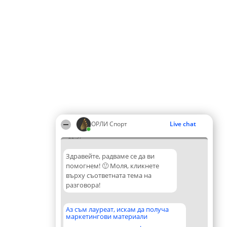
ОРЛИ Спорт
Live chat
22:37
Здравейте, радваме се да ви
помогнем! 🙂 Моля, кликнете
върху съответната тема на
разговора!
Аз съм лауреат, искам да получа
маркетингови материали