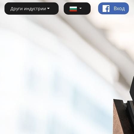
Вход
Други индустрии