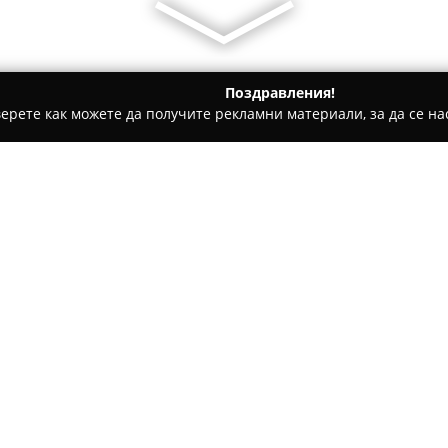
Поздравления!
ерете как можете да получите рекламни материали, за да се нас
ви школи - Казанлък
Fitnesdobavki.bg
Относно компанията:
Фитнес клуб Jimsa, разположе
почитателите на силовите тр
Намира се на ул. „Майор Чил
среда за постигане на разли
Покажи повече >>
от 40 различни фитнес уреда
мускулни групи.