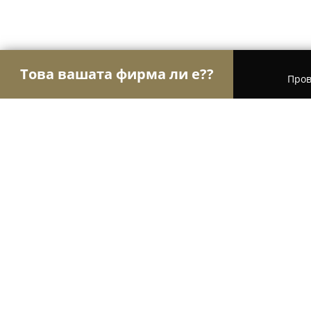
Това вашата фирма ли е??
Пров
Орли Спорт
Фитнес зали, Йога студия, Танцо
Fitnesdobavki.bg
8.7
(52)