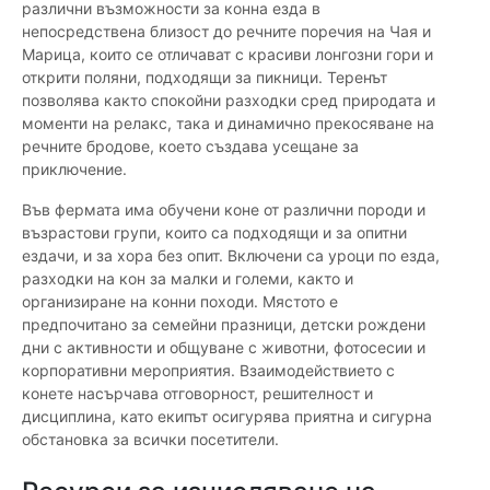
различни възможности за конна езда в
непосредствена близост до речните поречия на Чая и
Марица, които се отличават с красиви лонгозни гори и
открити поляни, подходящи за пикници. Теренът
позволява както спокойни разходки сред природата и
моменти на релакс, така и динамично прекосяване на
речните бродове, което създава усещане за
приключение.
Във фермата има обучени коне от различни породи и
възрастови групи, които са подходящи и за опитни
ездачи, и за хора без опит. Включени са уроци по езда,
разходки на кон за малки и големи, както и
организиране на конни походи. Мястото е
предпочитано за семейни празници, детски рождени
дни с активности и общуване с животни, фотосесии и
корпоративни мероприятия. Взаимодействието с
конете насърчава отговорност, решителност и
дисциплина, като екипът осигурява приятна и сигурна
обстановка за всички посетители.