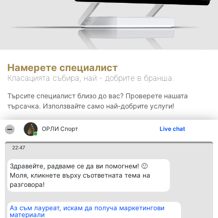
Намерете специалист
Класацията събира, най - добрите в бранша.
Търсите специалист близо до вас? Проверете нашата
търсачка. Използвайте само най-добрите услуги!
ОРЛИ Спорт
Live chat
Търсене
22:47
Здравейте, радваме се да ви помогнем! 🙂
Моля, кликнете върху съответната тема на
разговора!
Аз съм лауреат, искам да получа маркетингови
Организатор на
Класация
Контакти
материали
класиране
Победители
Контакти