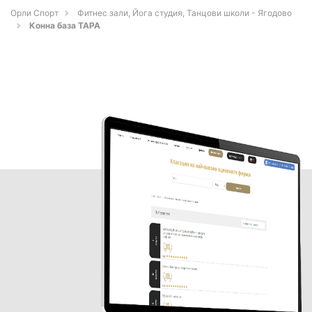
Орли Спорт
Фитнес зали, Йога студия, Танцови школи - Ягодово
Конна база ТАРА