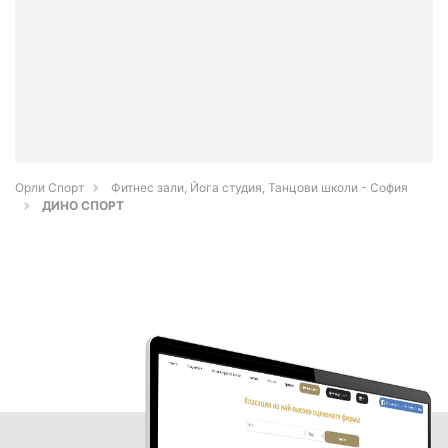
Орли Спорт
Фитнес зали, Йога студия, Танцови школи - София
ДИНО СПОРТ