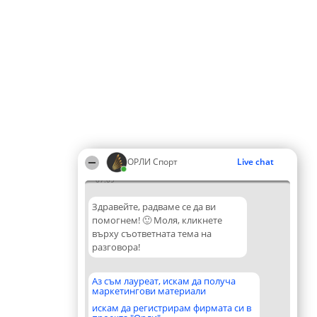
ОРЛИ Спорт
Live chat
07:09
Здравейте, радваме се да ви
помогнем! 🙂 Моля, кликнете
върху съответната тема на
разговора!
Аз съм лауреат, искам да получа
маркетингови материали
искам да регистрирам фирмата си в