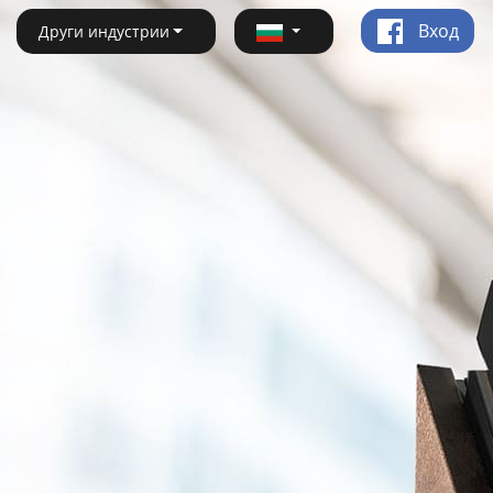
Вход
Други индустрии