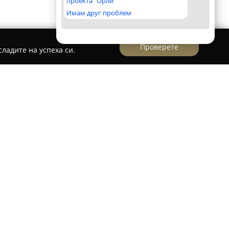
проекта "Орли"
Имам друг проблем
Проверете
ладите на успеха си.
ра в София, на единадесетия етаж на
 пространство, предназначено за хора,
вътрешен баланс. Мястото се отличава с
допринася за по-вдъхновяваща атмосфера по
о е леснодостъпно, като близостта му до
о прави удобно за посетители от кварталите