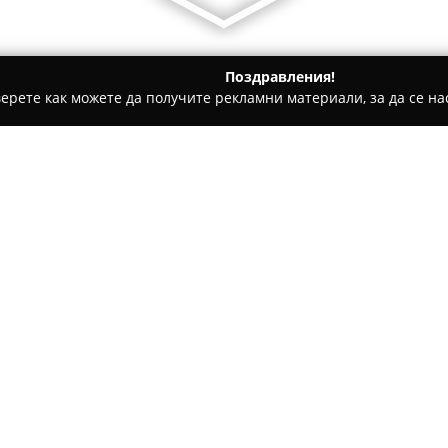
Поздравления!
ерете как можете да получите рекламни материали, за да се нас
ви школи - София
Йога студио "Изток"
Относно компанията:
Йога студио "Изток"
се нами
Интерпред – СТЦ, и предлага
стремящи се към хармония и 
впечатляваща гледка, която 
Покажи повече >>
време на практиките. Студиот
метростанция „Жолио Кюри“ г
Изток, Изгрев и Дианабад.
СТЦ, блок "Б", ет. 11