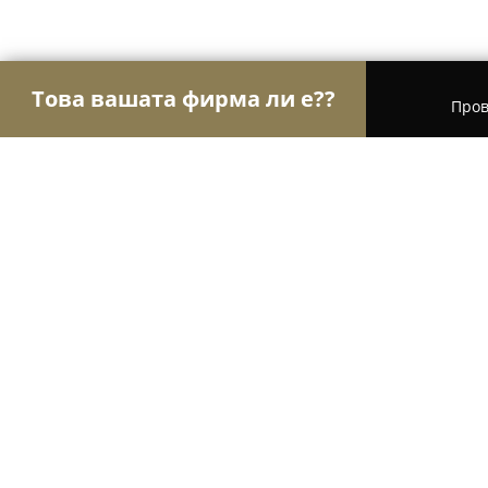
Това вашата фирма ли е??
Пров
Орли Спорт
Фитнес зали, Йога студия, Танцо
Йога студио "Изток"
9.7
(77)
София, бул. “Драган Цанков” No36, ИНТЕРПРЕД - 