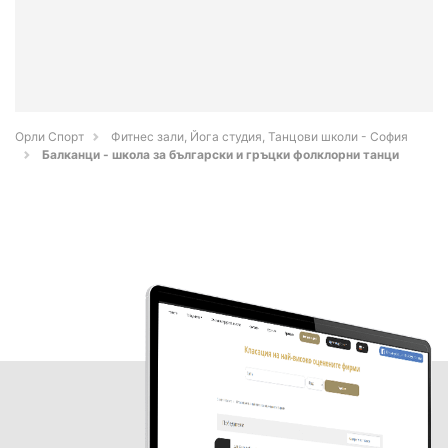
Орли Спорт
Фитнес зали, Йога студия, Танцови школи - София
Балканци - школа за български и гръцки фолклорни танци