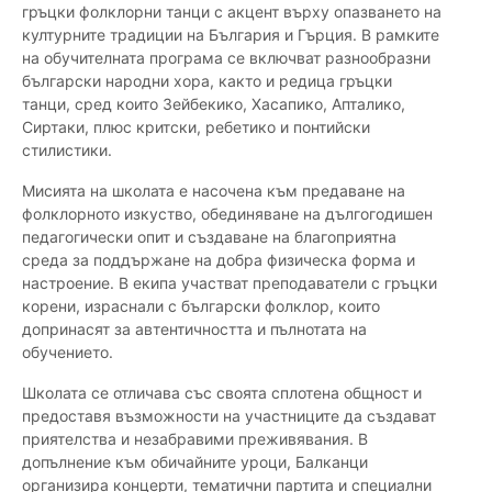
гръцки фолклорни танци с акцент върху опазването на
културните традиции на България и Гърция. В рамките
на обучителната програма се включват разнообразни
български народни хора, както и редица гръцки
танци, сред които Зейбекико, Хасапико, Апталико,
Сиртаки, плюс критски, ребетико и понтийски
стилистики.
Мисията на школата е насочена към предаване на
фолклорното изкуство, обединяване на дългогодишен
педагогически опит и създаване на благоприятна
среда за поддържане на добра физическа форма и
настроение. В екипа участват преподаватели с гръцки
корени, израснали с български фолклор, които
допринасят за автентичността и пълнотата на
обучението.
Школата се отличава със своята сплотена общност и
предоставя възможности на участниците да създават
приятелства и незабравими преживявания. В
допълнение към обичайните уроци, Балканци
организира концерти, тематични партита и специални