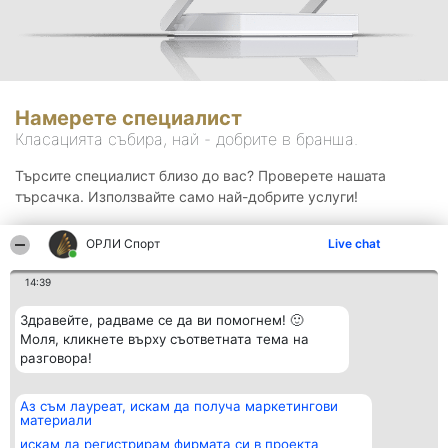
Намерете специалист
Класацията събира, най - добрите в бранша.
Търсите специалист близо до вас? Проверете нашата
търсачка. Използвайте само най-добрите услуги!
ОРЛИ Спорт
Live chat
Търсене
14:39
Здравейте, радваме се да ви помогнем! 🙂
Моля, кликнете върху съответната тема на
разговора!
Аз съм лауреат, искам да получа маркетингови
Организатор на
Класация
Контакти
материали
класиране
Победители
Контакти
Beautiful Company S.R.L.
Списък на
искам да регистрирам фирмата си в проекта