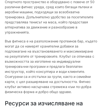
Спортното пространство е оборудвано с повече от 50
различни фитнес уреда, сред които бягащи пътеки и
аеробни машини, подходящи за всеобхватна
тренировка. Допълнително удобство за посетителите
представлява тенисът на маса, който предоставя
алтернатива за движение и разнообразие в
упражненията.
Във фитнеса е на разположение протеинов бар, където
могат да се намерят хранителни добавки за
подпомагане на възстановяването и максимизиране
на резултатите от тренировките. Клубът се отличава с
възможността за изготвяне на индивидуални
тренировъчни програми и предлага безплатен
инструктор, който консултира и води клиентите.
Осигурени са и отстъпки за групи, както и семейни
карти, с цел разширяване на достъпността. Фитнес
клубът активно насърчава стремежа към по-добра
физическа форма и добро общо здраве.
Ресурси за изчисляване на