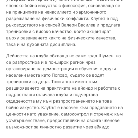
японско бойно изкуство с философия, основаваща се
на принципите на ненасилието и хармоничното
разрешаване на физически конфликти. Клубът е под
ръководството на сенсей Валери Василев и предлага
тренировки с високо качество, които акцентират
върху развиването както на физическите качества,
така и на духовната дисциплина.
Дейността на клуба обхваща не само град Шумен, но
се разпростира и в по-широк регион чрез
организиране на демонстрации и обучения в други
населени места като Попово, където се водят
тренировки за деца. Този ангажимент към
разширяването на практиката на айкидо и работата с
подрастващи отличава клуба и подчертава
отдадеността му към разпространението на това
бойно изкуство. Клубът е насочен към предаването на
ценности като уважение, самоконтрол и стремеж към
усъвършенстване, предоставяйки на своите членове
възможност за личностно развитие чрез айкидо.