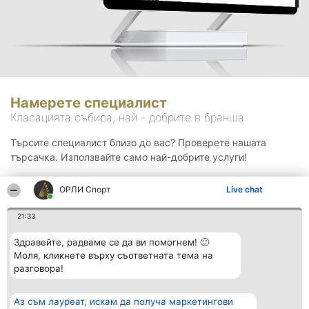
Намерете специалист
Класацията събира, най - добрите в бранша.
Търсите специалист близо до вас? Проверете нашата
търсачка. Използвайте само най-добрите услуги!
ОРЛИ Спорт
Live chat
Търсене
21:33
Здравейте, радваме се да ви помогнем! 🙂
Моля, кликнете върху съответната тема на
разговора!
Аз съм лауреат, искам да получа маркетингови
Организатор на
Класация
Контакти