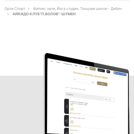
Орли Спорт
Фитнес зали, Йога студия, Танцови школи - Дибич
АЙКИДО КЛУБ"П.ВОЛОВ"-ШУМЕН