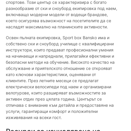
спортове. Този център се характеризира с богато
разнообразие от ски и сноуборд екипировка под наем,
включващо модерни модели от водещи брандове,
което осигурява възможност на посетителите да се
насладят максимално на планинските активности.
Освен пълната екипировка, Sport box Bansko има и
собствено ски и сноуборд училище с квалифицирани
инструктори, които предават професионални умения
на начинаещи и напреднали, прилагайки ефективни и
безопасни методи на обучение. Високото качество на
обслужване и приятелското отношение се открояват
като ключови характеристики, оценявани от
клиентите. През летните месеци се предлагат
електрически велосипеди под наем и организирани
велотурове, които разширяват възможностите за
активен отдих през цялата година. Центърът се
отличава с внимание към детайла и предоставяне на
услуги, гарантиращи комфорт и положителни
изживявания на всеки гост.