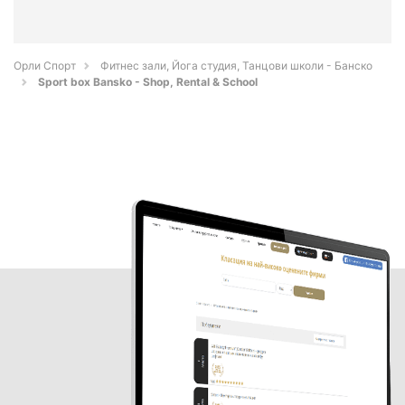
Орли Спорт
Фитнес зали, Йога студия, Танцови школи - Банско
Sport box Bansko - Shop, Rental & School