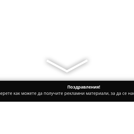
Поздравления!
ерете как можете да получите рекламни материали, за да се нас
ви школи - Вълчи дол
Плувен басейн "Петко Сираков"