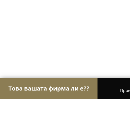
Това вашата фирма ли е??
Пров
Орли Спорт
Фитнес зали, Йога студия, Танцо