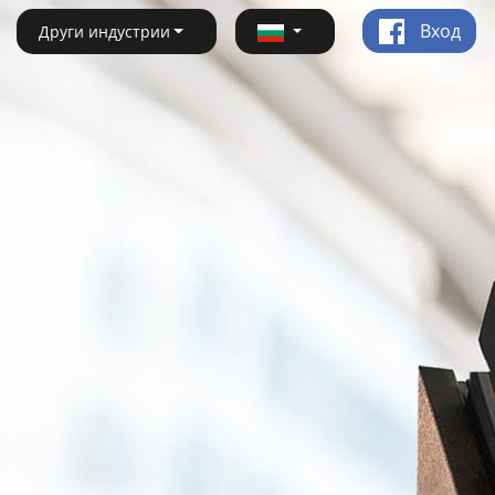
Вход
Други индустрии