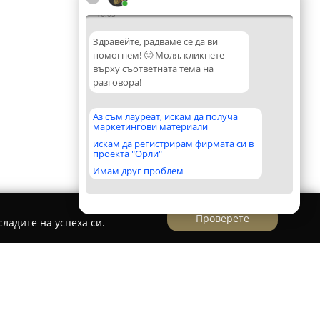
16:05
Здравейте, радваме се да ви
помогнем! 🙂 Моля, кликнете
върху съответната тема на
разговора!
Аз съм лауреат, искам да получа
маркетингови материали
искам да регистрирам фирмата си в
проекта "Орли"
Имам друг проблем
Проверете
ладите на успеха си.