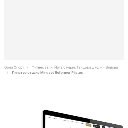
Орли Спорт
Фитнес зали, Йога студия, Танцови школи - Войсил
Пилатес студио Mindset Reformer Pilates