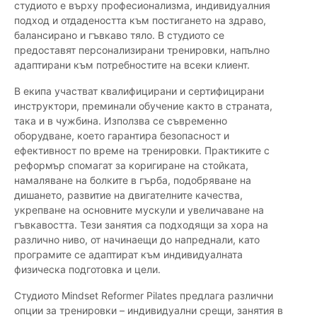
студиото е върху професионализма, индивидуалния
подход и отдадеността към постигането на здраво,
балансирано и гъвкаво тяло. В студиото се
предоставят персонализирани тренировки, напълно
адаптирани към потребностите на всеки клиент.
В екипа участват квалифицирани и сертифицирани
инструктори, преминали обучение както в страната,
така и в чужбина. Използва се съвременно
оборудване, което гарантира безопасност и
ефективност по време на тренировки. Практиките с
реформър спомагат за коригиране на стойката,
намаляване на болките в гърба, подобряване на
дишането, развитие на двигателните качества,
укрепване на основните мускули и увеличаване на
гъвкавостта. Тези занятия са подходящи за хора на
различно ниво, от начинаещи до напреднали, като
програмите се адаптират към индивидуалната
физическа подготовка и цели.
Студиото Mindset Reformer Pilates предлага различни
опции за тренировки – индивидуални срещи, занятия в