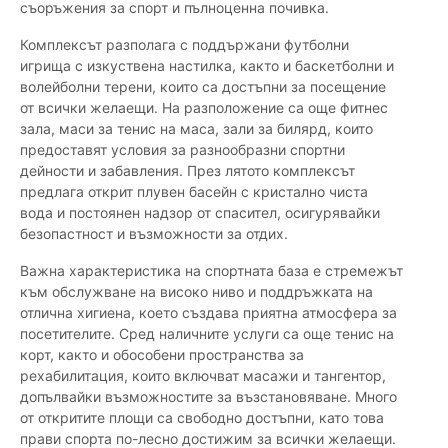
съоръжения за спорт и пълноценна почивка.
Комплексът разполага с поддържани футболни
игрища с изкуствена настилка, както и баскетболни и
волейболни терени, които са достъпни за посещение
от всички желаещи. На разположение са още фитнес
зала, маси за тенис на маса, зали за билярд, които
предоставят условия за разнообразни спортни
дейности и забавления. През лятото комплексът
предлага открит плувен басейн с кристално чиста
вода и постоянен надзор от спасител, осигурявайки
безопастност и възможности за отдих.
Важна характеристика на спортната база е стремежът
към обслужване на високо ниво и поддръжката на
отлична хигиена, което създава приятна атмосфера за
посетителите. Сред наличните услуги са още тенис на
корт, както и обособени пространства за
рехабилитация, които включват масажи и тангентор,
допълвайки възможностите за възстановяване. Много
от откритите площи са свободно достъпни, като това
прави спорта по-лесно достижим за всички желаещи.