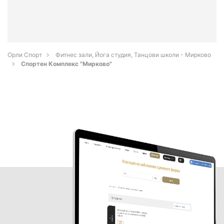
Орли Спорт
Фитнес зали, Йога студия, Танцови школи - Мирково
Спортен Комплекс "Мирково"