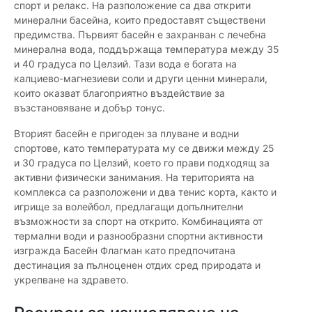
спорт и релакс. На разположение са два открити
минерални басейна, които предоставят съществени
предимства. Първият басейн е захранван с лечебна
минерална вода, поддържаща температура между 35
и 40 градуса по Целзий. Тази вода е богата на
калциево-магнезиеви соли и други ценни минерали,
които оказват благоприятно въздействие за
възстановяване и добър тонус.
Вторият басейн е пригоден за плуване и водни
спортове, като температурата му се движи между 25
и 30 градуса по Целзий, което го прави подходящ за
активни физически занимания. На територията на
комплекса са разположени и два тенис корта, както и
игрище за волейбол, предлагащи допълнителни
възможности за спорт на открито. Комбинацията от
термални води и разнообразни спортни активности
изгражда Басейн Флагман като предпочитана
дестинация за пълноценен отдих сред природата и
укрепване на здравето.