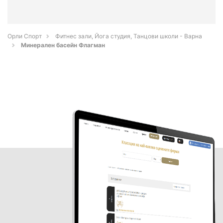
Орли Спорт
Фитнес зали, Йога студия, Танцови школи - Варна
Минерален басейн Флагман