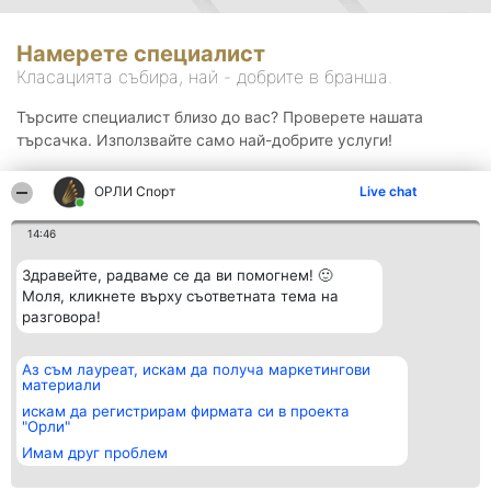
Намерете специалист
Класацията събира, най - добрите в бранша.
Търсите специалист близо до вас? Проверете нашата
търсачка. Използвайте само най-добрите услуги!
ОРЛИ Спорт
Live chat
Търсене
14:46
Здравейте, радваме се да ви помогнем! 🙂
Моля, кликнете върху съответната тема на
разговора!
Аз съм лауреат, искам да получа маркетингови
Организатор на
Класация
Контакти
материали
класиране
Победители
Контакти
Beautiful Company S.R.L.
Списък на
искам да регистрирам фирмата си в проекта
BulevardulAleea Timișul De
всички
"Орли"
Sus Nr. 2, Bl. A30, Sc. A, Et.
победители
Имам друг проблем
4, Ap. 13
Правила
București 53-238
Статут/Устав
CUI 36737675
Политика за