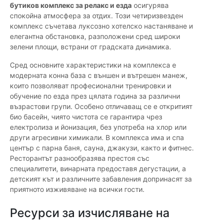
бутиков комплекс за релакс и езда
осигурява
спокойна атмосфера за отдих. Този четиризвезден
комплекс съчетава луксозно хотелско настаняване и
елегантна обстановка, разположени сред широки
зелени площи, встрани от градската динамика.
Сред основните характеристики на комплекса е
модерната конна база с външен и вътрешен манеж,
които позволяват професионални тренировки и
обучение по езда през цялата година за различни
възрастови групи. Особено отличаващ се е откритият
био басейн, чиято чистота се гарантира чрез
електролиза и йонизация, без употреба на хлор или
други агресивни химикали. В комплекса има и спа
център с парна баня, сауна, джакузи, както и фитнес.
Ресторантът разнообразява престоя със
специалитети, винарната предоставя дегустации, а
детският кът и различните забавления допринасят за
приятното изживяване на всички гости.
Ресурси за изчисляване на