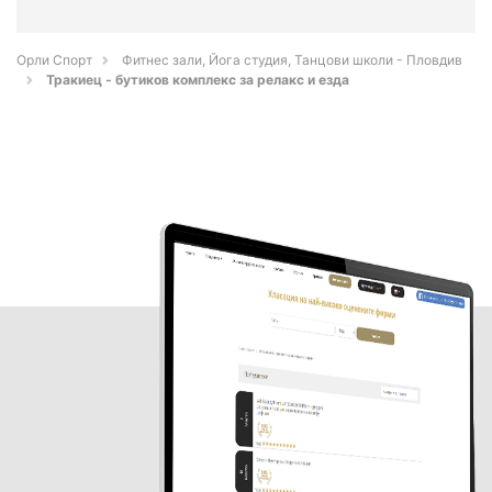
Орли Спорт
Фитнес зали, Йога студия, Танцови школи - Пловдив
Тракиец - бутиков комплекс за релакс и езда