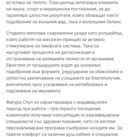
естетика на тялото. Този център интегрира елементи
на наука, спорт и медицински постижения, за да
гарантира цялостни резултати, които обхващат както
подобрение на външния вид, така и вътрешния баланс.
Студиото използва съвременни уреди като ролшейпър,
които работят на масажен принцип за активно
стимулиране на лимфната система. Така се
насърчават процесите на детоксикация и
отстраняване на излишните течности от организма.
Ефектите от процедурите водят до осезаемо
подобрение във формите, редуциране на обиколките и
цялостно увеличаване на усещането за благополучие,
вкючително чрез ускоряване на метаболизма и
подсилване на имунитета.
Фигура Спул се характеризира с индивидуален
подход при работа – при първото посещение
клиентките получават консултация от квалифицирани
специалисти със здравни познания, като се изготвя
персонализирана програма съобразно нуждите им. За
повече комфорт са налични душ кабина и специална