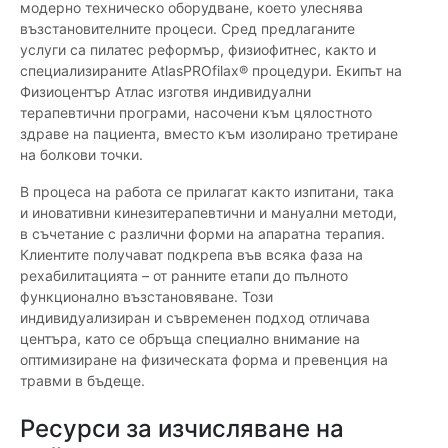
модерно техническо оборудване, което улеснява
възстановителните процеси. Сред предлаганите
услуги са пилатес реформър, физиофитнес, както и
специализираните AtlasPROfilax® процедури. Екипът на
Физиоцентър Атлас изготвя индивидуални
терапевтични програми, насочени към цялостното
здраве на пациента, вместо към изолирано третиране
на болкови точки.
В процеса на работа се прилагат както изпитани, така
и иновативни кинезитерапевтични и мануални методи,
в съчетание с различни форми на апаратна терапия.
Клиентите получават подкрепа във всяка фаза на
рехабилитацията – от ранните етапи до пълното
функционално възстановяване. Този
индивидуализиран и съвременен подход отличава
центъра, като се обръща специално внимание на
оптимизиране на физическата форма и превенция на
травми в бъдеще.
Ресурси за изчисляване на