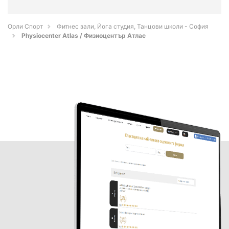
Орли Спорт
Фитнес зали, Йога студия, Танцови школи - София
Physiocenter Atlas / Физиоцентър Атлас