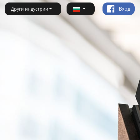
Вход
Други индустрии