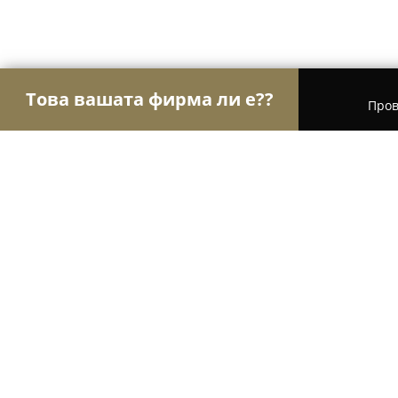
Това вашата фирма ли е??
Пров
Орли Спорт
Фитнес зали, Йога студия, Танцо
Fitness Club Amon / Noah's Ark Fit
8.9
(21)
Войсил, ул. Амбарица 1