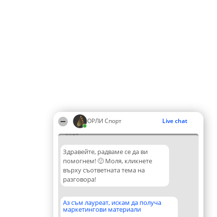
ОРЛИ Спорт
Live chat
09:24
Здравейте, радваме се да ви
помогнем! 🙂 Моля, кликнете
върху съответната тема на
разговора!
Аз съм лауреат, искам да получа
маркетингови материали