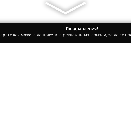
Поздравления!
ерете как можете да получите рекламни материали, за да се нас
ви школи - Войсил
Fitness Club Amon / Noah's Ark Fitness
ness
Относно компанията:
Фитнес уреди по поръчка N
в Пловдив, ориентирана към 
фитнес оборудване. Съществе
персонализирана изработка н
клиентите да получат продук
пространствени ограничения