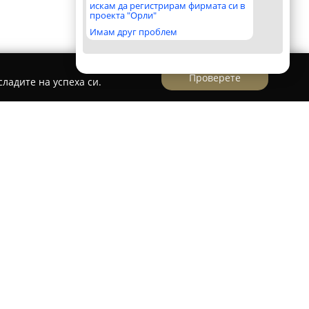
искам да регистрирам фирмата си в
проекта "Орли"
Имам друг проблем
Проверете
ладите на успеха си.
oahsark
се утвърждава като водеща компания
изработката и предлагането на първокласно
на част от дейността ѝ е възможността за
а фитнес уреди, което дава възможност на
ти, адаптирани към конкретните им нужди и
.