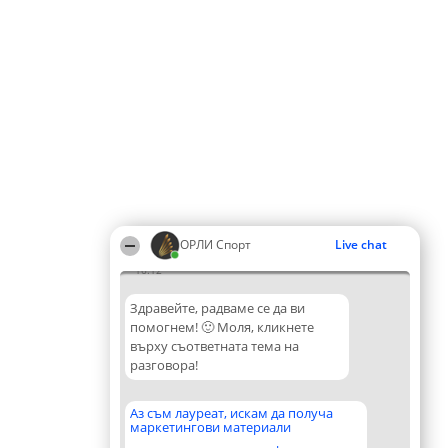
ОРЛИ Спорт
Live chat
16:12
Здравейте, радваме се да ви
помогнем! 🙂 Моля, кликнете
върху съответната тема на
разговора!
Аз съм лауреат, искам да получа
маркетингови материали