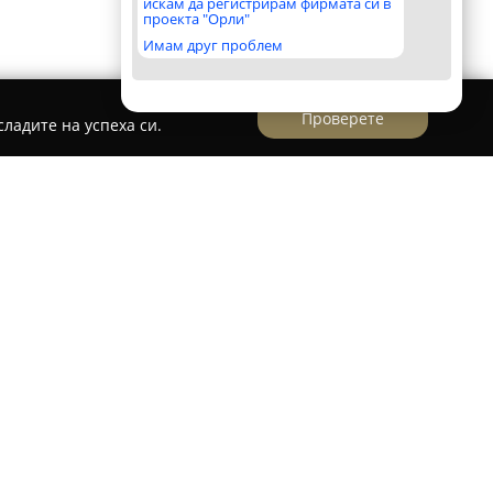
искам да регистрирам фирмата си в
проекта "Орли"
Имам друг проблем
Проверете
ладите на успеха си.
lmax Fitness and Spa
се отличава със
становка, подходяща както за постигане на
кс. Фитнес центърът е оборудван с
 Technogym, което създава оптимални условия
видове тренировки според индивидуалните