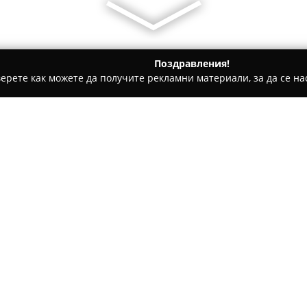
Поздравления!
ерете как можете да получите рекламни материали, за да се нас
ви школи - Варна
Fullmax Center
Относно компанията:
Разположен в град Варна,
Ful
съвременна и стимулираща об
спортни цели, така и за рела
висококачествена техника от
за провеждане на различни 
нужди.