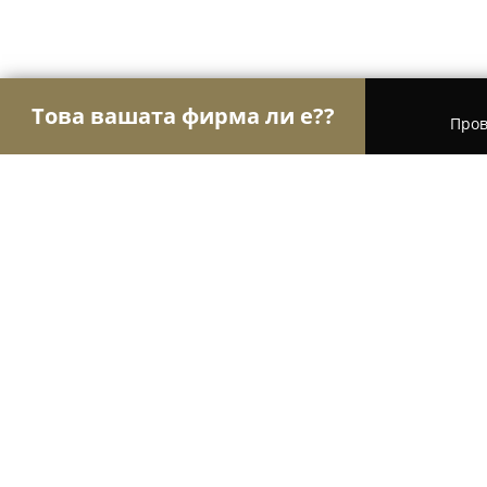
Това вашата фирма ли е??
Пров
Орли Спорт
Фитнес зали, Йога студия, Танцо
Fullmax Center
8.1
(173)
Варна, Варна