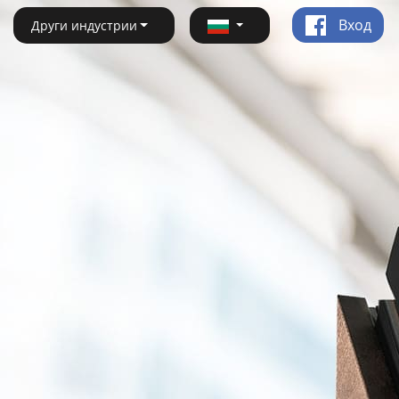
Вход
Други индустрии