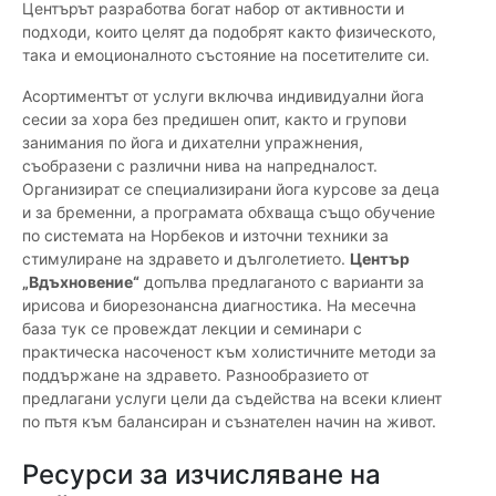
Центърът разработва богат набор от активности и
подходи, които целят да подобрят както физическото,
така и емоционалното състояние на посетителите си.
Асортиментът от услуги включва индивидуални йога
сесии за хора без предишен опит, както и групови
занимания по йога и дихателни упражнения,
съобразени с различни нива на напредналост.
Организират се специализирани йога курсове за деца
и за бременни, а програмата обхваща също обучение
по системата на Норбеков и източни техники за
стимулиране на здравето и дълголетието.
Център
„Вдъхновение“
допълва предлаганото с варианти за
ирисова и биорезонансна диагностика. На месечна
база тук се провеждат лекции и семинари с
практическа насоченост към холистичните методи за
поддържане на здравето. Разнообразието от
предлагани услуги цели да съдейства на всеки клиент
по пътя към балансиран и съзнателен начин на живот.
Ресурси за изчисляване на