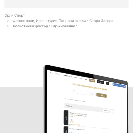
Орли Спорт
Фитнес зали, Йога студия, Танцови школи - Стара Загора
Холистичен център " Вдъхновение "