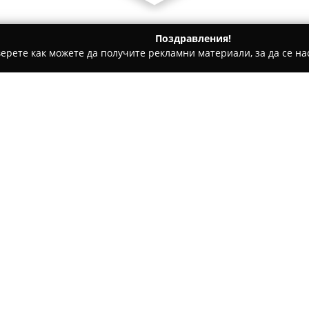
Поздравления!
ерете как можете да получите рекламни материали, за да се нас
ви школи - Войсил
Valhalla Fight Academy
Относно компанията:
Valhalla Fight Academy
в Плов
бойни спортове и функциона
подготовка на ентусиасти от
клуба разполага с ММА клетка
постелена зона, специално п
фитнес зала и терен за бяга
Fight Academy
за ефективни занимания.
Екипът на академията включв