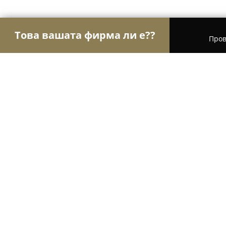
Това вашата фирма ли е??
Пров
Орли Спорт
Фитнес зали, Йога студия, Танцо
Valhalla Fight Academy
9.8
(35)
Войсил, бул. "Цариградско шосе" 53 - Valhalla 
Покажи телефонния номер