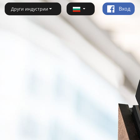
Вход
Други индустрии