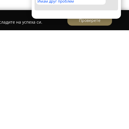
Имам друг проблем
Проверете
ладите на успеха си.
див се определя като водеща площадка за
лни тренировки, предоставяща пълноценна
 всички нива. Уникалната материална база на
, боксов ринг, над 150 квадратни метра
ространство за функционални тренировки,
не, което осигурява разнообразни възможности
а специалисти с над 30 години съвкупен опит