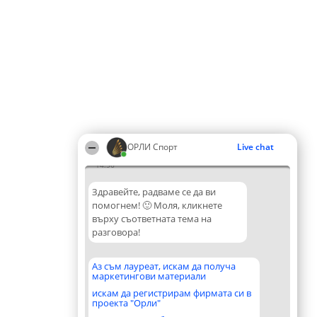
ОРЛИ Спорт
Live chat
14:56
Здравейте, радваме се да ви
помогнем! 🙂 Моля, кликнете
върху съответната тема на
разговора!
Аз съм лауреат, искам да получа
маркетингови материали
искам да регистрирам фирмата си в
проекта "Орли"