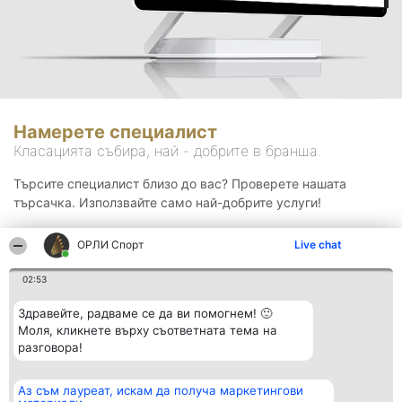
Намерете специалист
Класацията събира, най - добрите в бранша.
Търсите специалист близо до вас? Проверете нашата
търсачка. Използвайте само най-добрите услуги!
ОРЛИ Спорт
Live chat
Търсене
02:53
Здравейте, радваме се да ви помогнем! 🙂
Моля, кликнете върху съответната тема на
разговора!
Аз съм лауреат, искам да получа маркетингови
Организатор на
Класация
Контакти