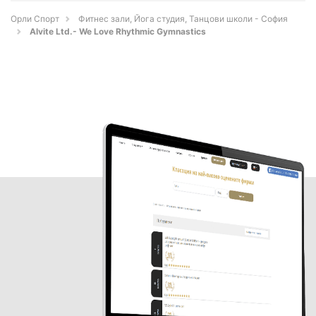
Орли Спорт
Фитнес зали, Йога студия, Танцови школи - София
Alvite Ltd.- We Love Rhythmic Gymnastics