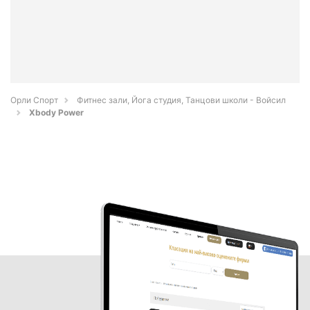
Орли Спорт
Фитнес зали, Йога студия, Танцови школи - Войсил
Xbody Power