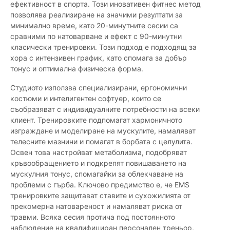
ефективност в спорта. Този иновативен фитнес метод
позволява реализиране на значими резултати за
минимално време, като 20-минутните сесии са
сравними по натоварване и ефект с 90-минутни
класически тренировки. Този подход е подходящ за
хора с интензивен график, като спомага за добър
тонус и оптимална физическа форма.
Студиото използва специализирани, ергономични
костюми и интелигентен софтуер, които се
съобразяват с индивидуалните потребности на всеки
клиент. Тренировките подпомагат хармоничното
изграждане и моделиране на мускулите, намаляват
телесните мазнини и помагат в борбата с целулита.
Освен това настройват метаболизма, подобряват
кръвообращението и подкрепят повишаването на
мускулния тонус, спомагайки за облекчаване на
проблеми с гърба. Ключово предимство е, че EMS
тренировките защитават ставите и сухожилията от
прекомерна натовареност и намаляват риска от
травми. Всяка сесия протича под постоянното
наблюдение на квалифициран персонален треньор,